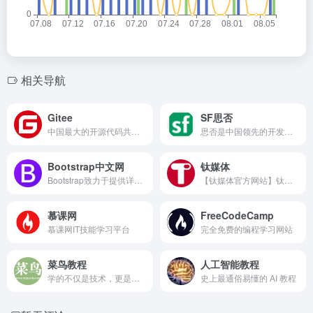
相关导航
Gitee
SF思否
中国最大的开源代码共享社区
思否是中国领先的开发者技术社区
Bootstrap中文网
钛媒体
Bootstrap致力于提供详尽的中文文档、代码实例
【钛媒体官方网站】钛媒体致力于成为优秀的财经科技信息服务平台，形成了“新媒体、全球技术专家网络、科技IP与创意产品服务、科技股数据服务”四大业务板块和“钛媒体国际”业务布局，现已成为具有影响力的财经信息服务商和新媒体标杆之一。
慕课网
FreeCodeCamp
慕课网IT技能学习平台
完全免费的编程学习网站
菜鸟教程
人工智能教程
学的不仅是技术，更是梦想！
史上最通俗易懂的 AI 教程