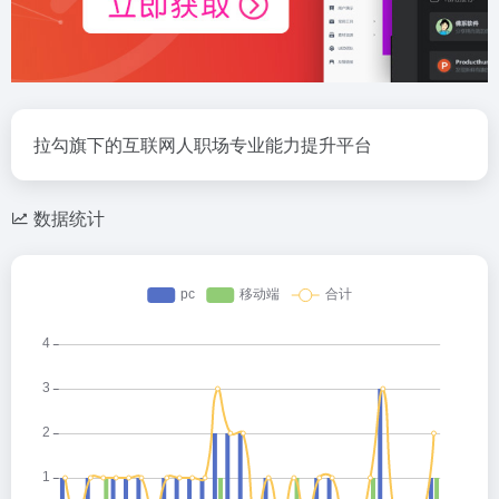
拉勾旗下的互联网人职场专业能力提升平台
数据统计