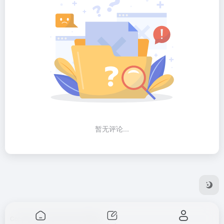
暂无评论...
Copyright © 2026
码农1024导航站