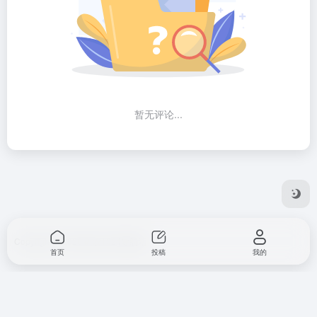
暂无评论...
Copyright © 2026
码农1024导航站
首页
投稿
我的