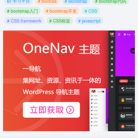
学习平台
# bootcss
# Bootstrap
# bootstrap代码
# bootstrap入门
# bootstrap开发
# CSS
# CSS framework
# CSS框架
# javascript