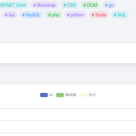
ASP.NET Core
# Bootstrap
# CSS
# DOM
# go
# lua
# MySQL
# php
# python
# Scala
# SQL