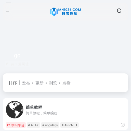
go
共 1 篇网址
排序
发布
更新
浏览
点赞
简单教程
简单教程，简单编程
学习平台
# AJAX
# angularjs
# ASP.NET