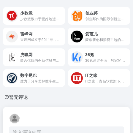
少数派
创业邦
少数派致力于更好地运用数字产品或科学方法，帮助用户提升工作效率和生活品质
创业邦作为国际创新生态服务平台，为高成长企业、金融机构、产业园区、地方政府提供全方位的媒体资讯、数字会展、数据研究、创新咨询、教育培训、资本对接等服务。
雷峰网
爱范儿
雷峰网成立于2011年，秉承“关注智能与未来”的宗旨，持续对全球前沿技术趋势与产品动态进行深入调研与解读，是国内具有代表性的实力型科技新媒体与信息服务平台.
聚焦新创和消费主题的科技媒体，成立于 2008 年 10 月，关注产品及体验，致力于“独立，前瞻，深入”的原创报道和分析评论，是国内唯一一家在产业和产品领域同时具有强势影响力的科技媒体。旗下现有 ifanr.com、SocialBase.cn、AppSolution、玩物志、创业及产品社区 MindStore 等多个细分领域的知名产品。
虎嗅网
36氪
聚合优质的创新信息与人群，捕获精选|深度|犀利的商业科技资讯。在虎嗅，不错过互联网的每个重要时刻。
36氪通过全面，独家的视角为用户深度剖析最前沿的资讯，致力于让一部分人先看到未来，内容涵盖快讯，科技，金融，投资，房产，汽车，互联网，股市，教育，生活，职场等，秉承着新商业媒体人的使命砥砺前行
数字尾巴
IT之家
致力于分享美好数字生活体验，囊括你闻所未闻的最丰富数码资讯，触所未触最抢鲜产品评测，随时随地感受尾巴们各式数字生活精彩图文、摄影感悟、旅行游记、爱物分享。旗下产品：精品电商平台「尾巴良品」 ；移动客户端「数字尾巴」 ，覆盖 iOS、Android 两大主流平台。
IT之家，青岛软媒旗下的前沿科技门户网站。快速播报科技行业新闻头条快讯和手机数码产品评测，关注智能车电动车、AR/VR虚拟现实、苹果iOS/iPadOS、鸿蒙OS、谷歌Android、微软Win11/Win10/Win7，紧盯iPhone/iPad、安卓智能设备手机等数码潮流。
暂无评论