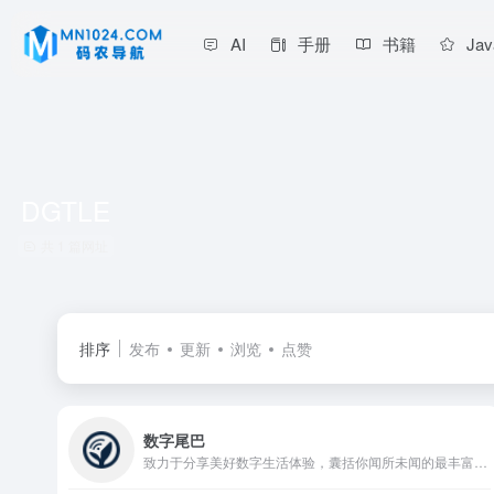
AI
手册
书籍
Jav
DGTLE
共 1 篇网址
排序
发布
更新
浏览
点赞
数字尾巴
致力于分享美好数字生活体验，囊括你闻所未闻的最丰富数码资讯，触所未触最抢鲜产品评测，随时随地感受尾巴们各式数字生活精彩图文、摄影感悟、旅行游记、爱物分享。旗下产品：精品电商平台「尾巴良品」 ；移动客户端「数字尾巴」 ，覆盖 iOS、Android 两大主流平台。