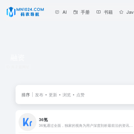
AI
手册
书籍
Jav
融资
共 2 篇网址
排序
发布
更新
浏览
点赞
36氪
36氪通过全面，独家的视角为用户深度剖析最前沿的资讯，致力于让一部分人先看到未来，内容涵盖快讯，科技，金融，投资，房产，汽车，互联网，股市，教育，生活，职场等，秉承着新商业媒体人的使命砥砺前行