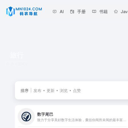
AI
手册
书籍
Jav
旅行
共 1 篇网址
排序
发布
更新
浏览
点赞
数字尾巴
致力于分享美好数字生活体验，囊括你闻所未闻的最丰富数码资讯，触所未触最抢鲜产品评测，随时随地感受尾巴们各式数字生活精彩图文、摄影感悟、旅行游记、爱物分享。旗下产品：精品电商平台「尾巴良品」 ；移动客户端「数字尾巴」 ，覆盖 iOS、Android 两大主流平台。