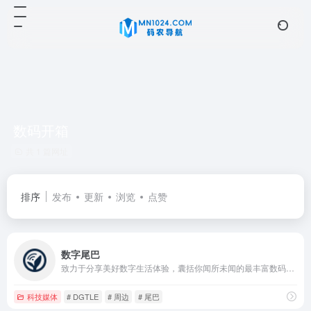
数码开箱
共 1 篇网址
排序
发布
更新
浏览
点赞
数字尾巴
致力于分享美好数字生活体验，囊括你闻所未闻的最丰富数码资讯，触所未触最抢鲜产品评测，随时随地感受尾巴们各式数字生活精彩图文、摄影感悟、旅行游记、爱物分享。旗下产品：精品电商平台「尾巴良品」 ；移动客户端「数字尾巴」 ，覆盖 iOS、Android 两大主流平台。
科技媒体
# DGTLE
# 周边
# 尾巴