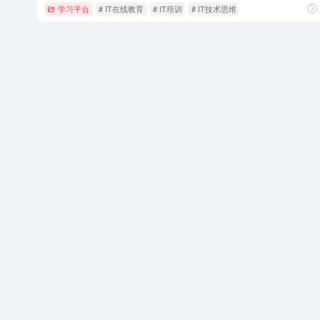
学习平台
# IT在线教育
# IT培训
# IT技术思维