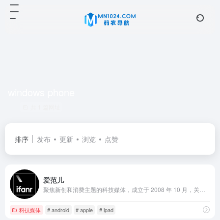
windows phone
共 1 篇网址
排序
发布
更新
浏览
点赞
爱范儿
聚焦新创和消费主题的科技媒体，成立于 2008 年 10 月，关注产品及体验，致力于“独立，前瞻，深入”的原创报道和分析评论，是国内唯一一家在产业和产品领域同时具有强势影响力的科技媒体。旗下现有 ifanr.com、SocialBase.cn、AppSolution、玩物志、创业及产品社区 MindStore 等多个细分领域的知名产品。
科技媒体
# android
# apple
# ipad