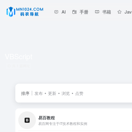
AI
手册
书籍
Jav
VBScript
共 1 篇网址
排序
发布
更新
浏览
点赞
易百教程
易百网专注于IT技术教程和实例