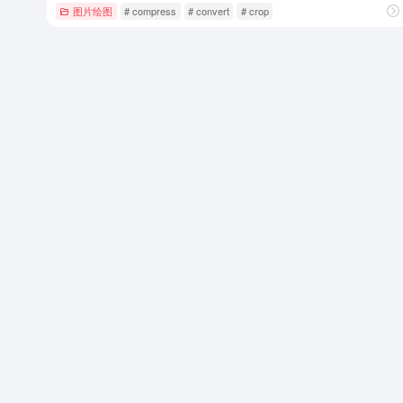
图片绘图
# compress
# convert
# crop