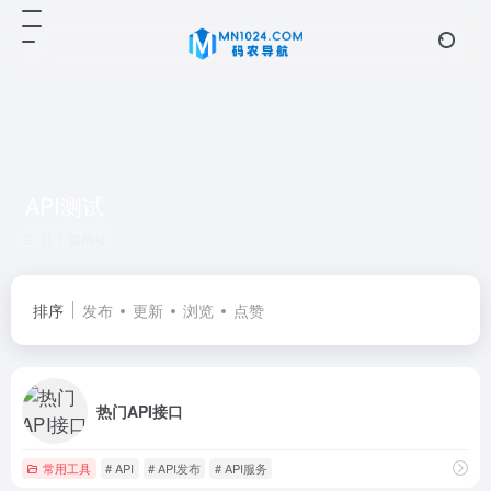
API测试
共 1 篇网址
排序
发布
更新
浏览
点赞
热门API接口
常用工具
# API
# API发布
# API服务