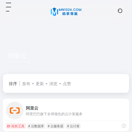
阿里云
共 2 篇网址
排序
发布
更新
浏览
点赞
阿里云
阿里巴巴旗下全球领先的云计算服务
站长工具
# 云数据库
# 云服务器
# 云计算