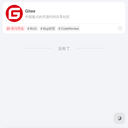
Gitee
中国最大的开源代码共享社区
学习平台
# BUG
# Bug管理
# CodeReview
没有了