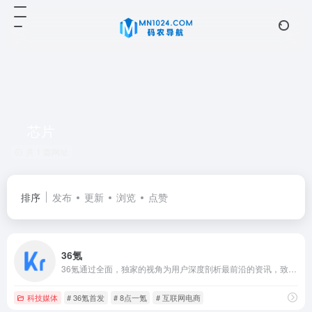
芯片
共 1 篇网址
排序
发布
更新
浏览
点赞
36氪
36氪通过全面，独家的视角为用户深度剖析最前沿的资讯，致力于让一部分人先看到未来，内容涵盖快讯，科技，金融，投资，房产，汽车，互联网，股市，教育，生活，职场等，秉承着新商业媒体人的使命砥砺前行
科技媒体
# 36氪首发
# 8点一氪
# 互联网电商