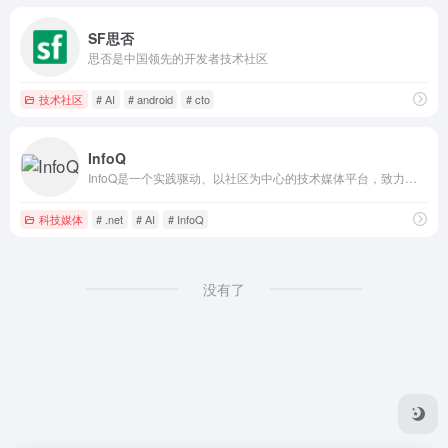
SF思否
思否是中国领先的开发者技术社区
技术社区
# AI
# android
# cto
InfoQ
InfoQ是一个实践驱动、以社区为中心的技术媒体平台，致力于促进软件开发及相关领域知识与创新的传播，提供架构，云计算，AI，前端，大数据等与软件开发相关的最新技术资讯、解读及技术会议。
科技媒体
# .net
# AI
# InfoQ
没有了