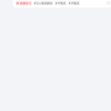
刷题练习
# C++笔试面试
# IT笔试
# IT面试