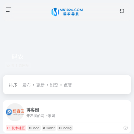
码农
共 1 篇网址
排序
发布
更新
浏览
点赞
博客园
开发者的网上家园
技术社区
# Code
# Coder
# Coding