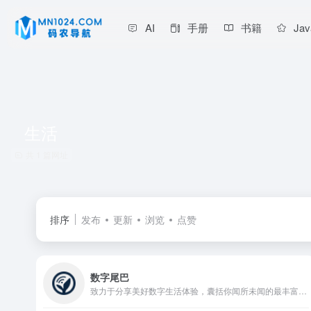
AI
手册
书籍
Jav
生活
共 1 篇网址
排序
发布
更新
浏览
点赞
数字尾巴
致力于分享美好数字生活体验，囊括你闻所未闻的最丰富数码资讯，触所未触最抢鲜产品评测，随时随地感受尾巴们各式数字生活精彩图文、摄影感悟、旅行游记、爱物分享。旗下产品：精品电商平台「尾巴良品」 ；移动客户端「数字尾巴」 ，覆盖 iOS、Android 两大主流平台。