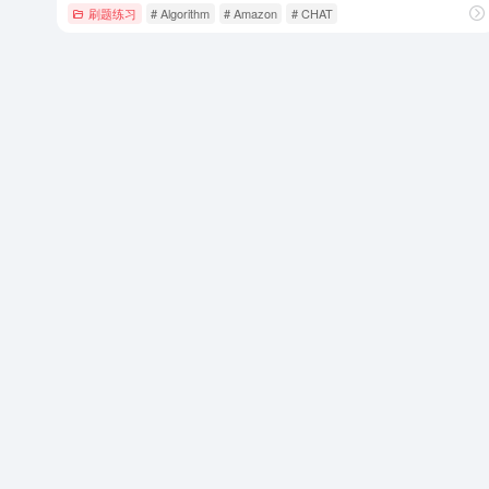
刷题练习
# Algorithm
# Amazon
# CHAT