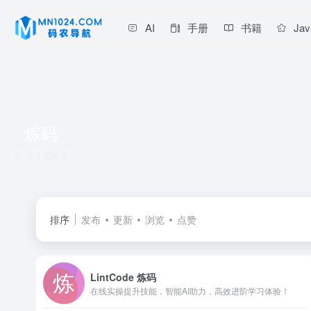
AI
手册
书籍
Jav
炼码
共 1 篇网址
排序
发布
更新
浏览
点赞
LintCode 炼码
在线实操提升技能，智能AI助力，高效进阶学习体验！