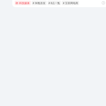
科技媒体
# 36氪首发
# 8点一氪
# 互联网电商