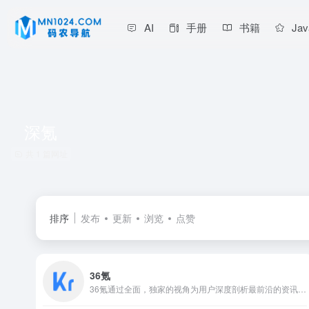
AI
手册
书籍
Jav
深氪
共 1 篇网址
排序
发布
更新
浏览
点赞
36氪
36氪通过全面，独家的视角为用户深度剖析最前沿的资讯，致力于让一部分人先看到未来，内容涵盖快讯，科技，金融，投资，房产，汽车，互联网，股市，教育，生活，职场等，秉承着新商业媒体人的使命砥砺前行