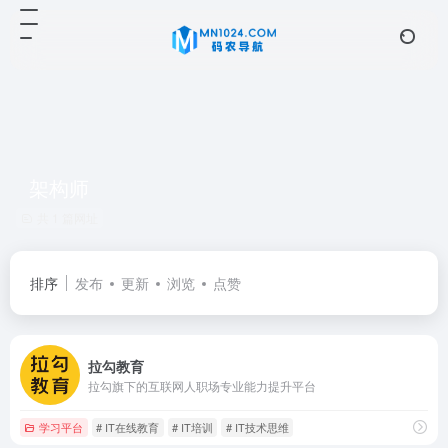
架构师
共 1 篇网址
排序
发布
更新
浏览
点赞
拉勾教育
拉勾旗下的互联网人职场专业能力提升平台
学习平台
# IT在线教育
# IT培训
# IT技术思维