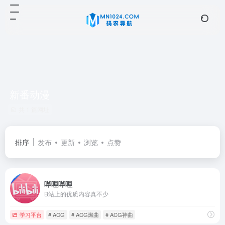
新番动漫
共 1 篇网址
排序
发布
更新
浏览
点赞
哔哩哔哩
B站上的优质内容真不少
学习平台
# ACG
# ACG燃曲
# ACG神曲