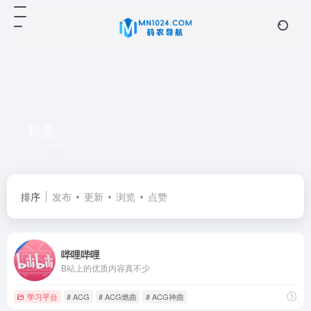
新番
共 1 篇网址
排序
发布
更新
浏览
点赞
哔哩哔哩
B站上的优质内容真不少
学习平台
# ACG
# ACG燃曲
# ACG神曲