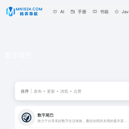
AI
手册
书籍
Jav
数字尾巴
共 1 篇网址
排序
发布
更新
浏览
点赞
数字尾巴
致力于分享美好数字生活体验，囊括你闻所未闻的最丰富数码资讯，触所未触最抢鲜产品评测，随时随地感受尾巴们各式数字生活精彩图文、摄影感悟、旅行游记、爱物分享。旗下产品：精品电商平台「尾巴良品」 ；移动客户端「数字尾巴」 ，覆盖 iOS、Android 两大主流平台。