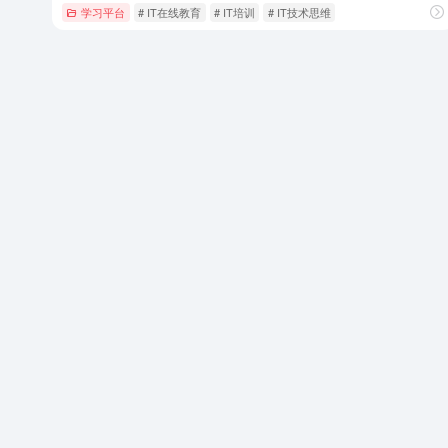
学习平台
# IT在线教育
# IT培训
# IT技术思维