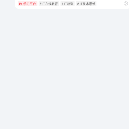
学习平台
# IT在线教育
# IT培训
# IT技术思维