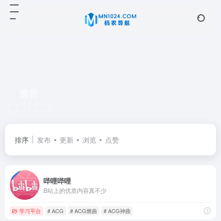
巡音
共 1 篇网址
排序
发布
更新
浏览
点赞
哔哩哔哩
B站上的优质内容真不少
学习平台
# ACG
# ACG燃曲
# ACG神曲