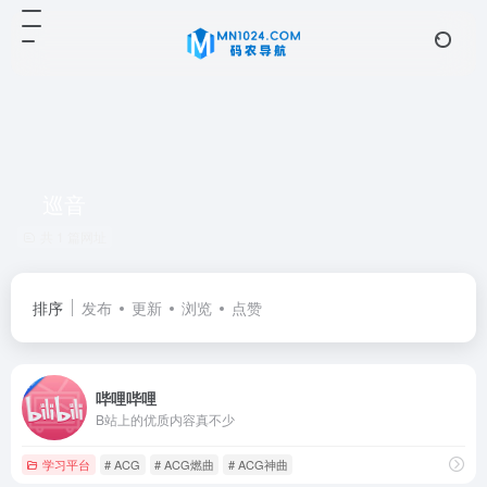
巡音
共 1 篇网址
排序
发布
更新
浏览
点赞
哔哩哔哩
B站上的优质内容真不少
学习平台
# ACG
# ACG燃曲
# ACG神曲