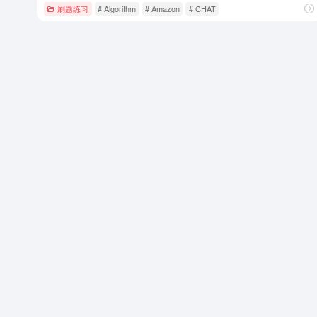
刷题练习
# Algorithm
# Amazon
# CHAT