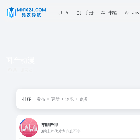
AI
手册
书籍
Jav
国产动漫
共 1 篇网址
排序
发布
更新
浏览
点赞
哔哩哔哩
B站上的优质内容真不少