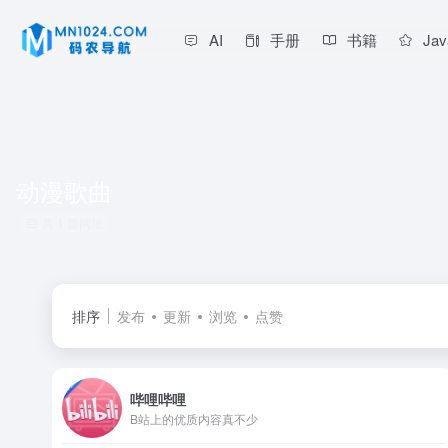
AI
手册
书籍
Jav
动漫歌曲
共 1 篇网址
排序
发布
更新
浏览
点赞
哔哩哔哩
B站上的优质内容真不少