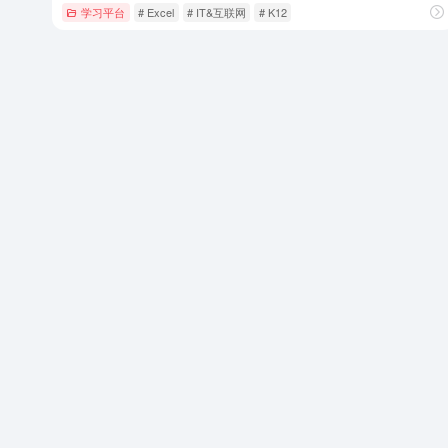
学习平台
# Excel
# IT&互联网
# K12