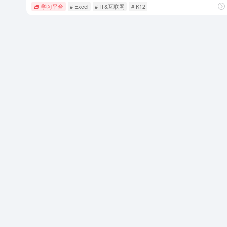
学习平台
# Excel
# IT&互联网
# K12