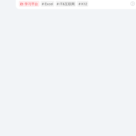
学习平台
# Excel
# IT&互联网
# K12